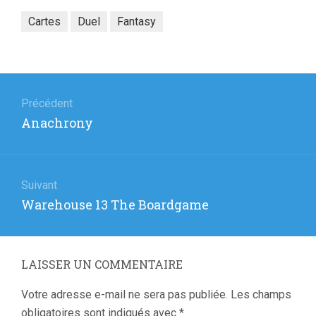
Cartes
Duel
Fantasy
Navigation
de
Précédent
Article
Anachrony
l’article
précédent
:
Suivant
Article
Warehouse 13 The Boardgame
suivant
:
LAISSER UN COMMENTAIRE
Votre adresse e-mail ne sera pas publiée.
Les champs
obligatoires sont indiqués avec
*