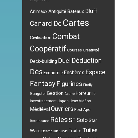
ÉTIQUETTES
Bluff
Antiquité
Bateaux
Animaux
Cartes
Canard Dé
Combat
Civilisation
Coopératif
Courses
Créativité
Déduction
Duel
Deck-building
Dés
Espace
Enchères
Economie
Fantasy
Figurines
Firefly
Gestion
Horreur
Gangster
Ile
Guerre
Investissement
Japon
Jeux Vidéos
Ouvriers
Médiéval
Post-Apo
Rôles
SF
Solo
Star
Renaissance
Tuiles
Wars
Traître
Steampunk
Survie