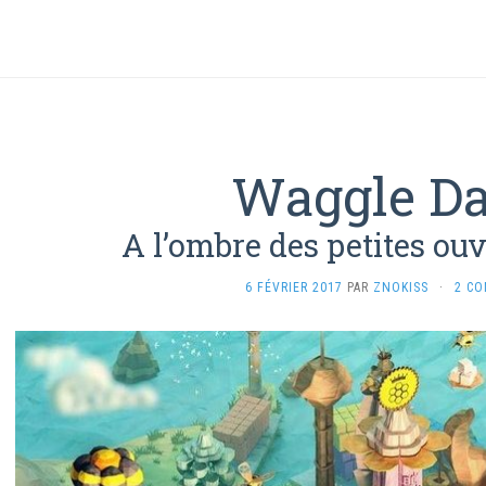
Waggle D
A l’ombre des petites ouv
6 FÉVRIER 2017
PAR
ZNOKISS
·
2 C