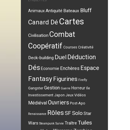
ÉTIQUETTES
Bluff
Antiquité
Bateaux
Animaux
Cartes
Canard Dé
Combat
Civilisation
Coopératif
Courses
Créativité
Déduction
Duel
Deck-building
Dés
Espace
Enchères
Economie
Fantasy
Figurines
Firefly
Gestion
Horreur
Gangster
Ile
Guerre
Investissement
Japon
Jeux Vidéos
Ouvriers
Médiéval
Post-Apo
Rôles
SF
Solo
Star
Renaissance
Tuiles
Wars
Traître
Steampunk
Survie