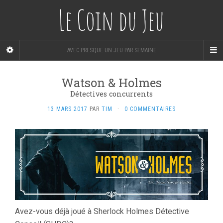
Le Coin du Jeu
AVEC PRESQUE UN JEU PAR SEMAINE
Watson & Holmes
Détectives concurrents
13 MARS 2017
PAR
TIM
·
0 COMMENTAIRES
Avez-vous déjà joué à Sherlock Holmes Détective