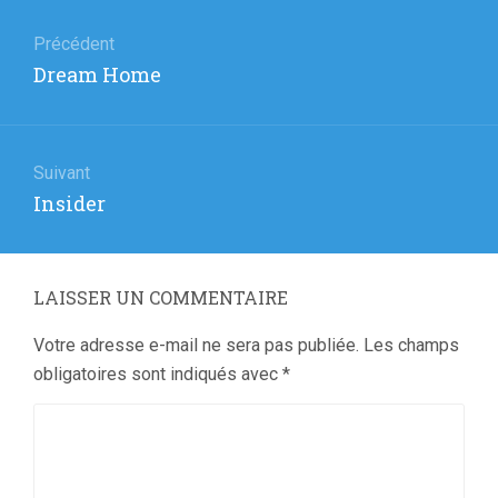
Navigation
de
Précédent
Article
Dream Home
l’article
précédent
:
Suivant
Article
Insider
suivant
:
LAISSER UN COMMENTAIRE
Votre adresse e-mail ne sera pas publiée.
Les champs
obligatoires sont indiqués avec
*