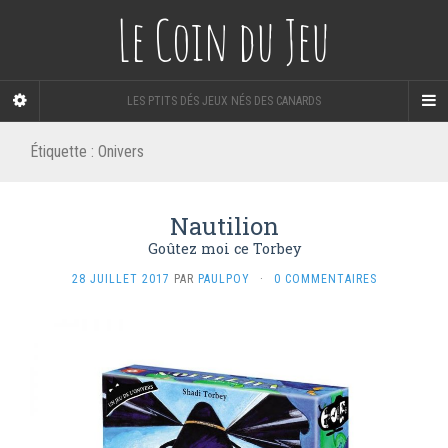
Le Coin du Jeu
LES PTITS DÉS JEUX NÉS DES CANARDS
Étiquette :
Onivers
Nautilion
Goûtez moi ce Torbey
28 JUILLET 2017
PAR
PAULPOY
·
0 COMMENTAIRES