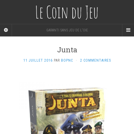
Le Coin du Jeu
GARANTI SANS JEU DE L'OIE
Junta
11 JUILLET 2016
PAR
BOPNC
·
2 COMMENTAIRES