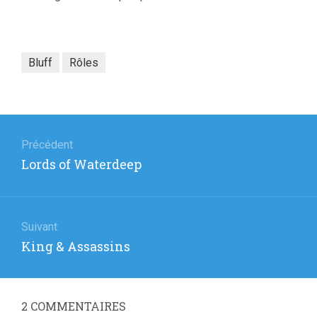
Bluff
Rôles
Navigation
de
Précédent
Article
Lords of Waterdeep
l’article
précédent
:
Suivant
Article
King & Assassins
suivant
:
2
COMMENTAIRES