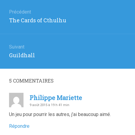
Navigation
de
Précédent
Article
The Cards of Cthulhu
l’article
précédent
:
Suivant
Article
Guildhall
suivant
:
5
COMMENTAIRES
Philippe Mariette
9 août 2015 à 19 h 41 min
Un jeu pour pourrir les autres, j’ai beaucoup aimé.
Répondre