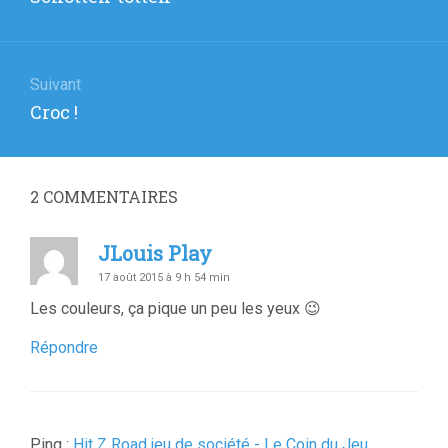
l’article
précédent
:
Suivant
Article
Croc !
suivant
:
2
COMMENTAIRES
JLouis Play
17 août 2015 à 9 h 54 min
Les couleurs, ça pique un peu les yeux 😉
Répondre
Ping :
Hit Z Road jeu de société - Le Coin du Jeu