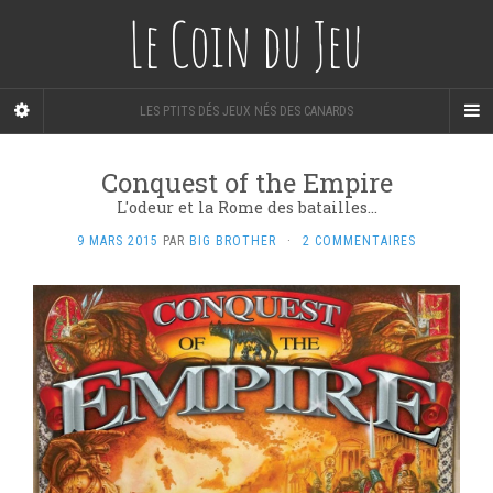
Le Coin du Jeu
LES PTITS DÉS JEUX NÉS DES CANARDS
Conquest of the Empire
L'odeur et la Rome des batailles...
9 MARS 2015
PAR
BIG BROTHER
·
2 COMMENTAIRES