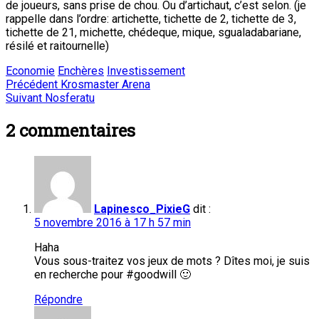
de joueurs, sans prise de chou. Ou d’artichaut, c’est selon. (je
rappelle dans l’ordre: artichette, tichette de 2, tichette de 3,
tichette de 21, michette, chédeque, mique, sgualadabariane,
résilé et raitournelle)
Economie
Enchères
Investissement
Navigation
Article
Précédent
Krosmaster Arena
Article
précédent
Suivant
Nosferatu
de
suivant
:
:
2
commentaires
l’article
Lapinesco_PixieG
dit :
5 novembre 2016 à 17 h 57 min
Haha
Vous sous-traitez vos jeux de mots ? Dîtes moi, je suis
en recherche pour #goodwill 🙂
Répondre