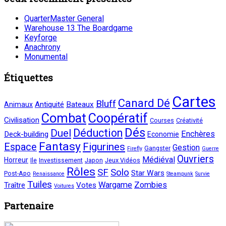
QuarterMaster General
Warehouse 13 The Boardgame
Keyforge
Anachrony
Monumental
Étiquettes
Cartes
Canard Dé
Bluff
Antiquité
Bateaux
Animaux
Combat
Coopératif
Civilisation
Courses
Créativité
Dés
Déduction
Duel
Enchères
Deck-building
Economie
Fantasy
Figurines
Espace
Gestion
Gangster
Firefly
Guerre
Ouvriers
Médiéval
Horreur
Ile
Investissement
Japon
Jeux Vidéos
Rôles
SF
Solo
Star Wars
Post-Apo
Renaissance
Steampunk
Survie
Tuiles
Wargame
Zombies
Traître
Votes
Voitures
Partenaire