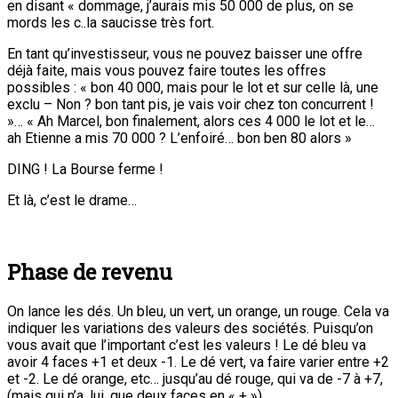
en disant « dommage, j’aurais mis 50 000 de plus, on se
mords les c..la saucisse très fort.
En tant qu’investisseur, vous ne pouvez baisser une offre
déjà faite, mais vous pouvez faire toutes les offres
possibles : « bon 40 000, mais pour le lot et sur celle là, une
exclu – Non ? bon tant pis, je vais voir chez ton concurrent !
»… « Ah Marcel, bon finalement, alors ces 4 000 le lot et le…
ah Etienne a mis 70 000 ? L’enfoiré… bon ben 80 alors »
DING ! La Bourse ferme !
Et là, c’est le drame…
Phase de revenu
On lance les dés. Un bleu, un vert, un orange, un rouge. Cela va
indiquer les variations des valeurs des sociétés. Puisqu’on
vous avait que l’important c’est les valeurs ! Le dé bleu va
avoir 4 faces +1 et deux -1. Le dé vert, va faire varier entre +2
et -2. Le dé orange, etc… jusqu’au dé rouge, qui va de -7 à +7,
(mais qui n’a, lui, que deux faces en « + »).