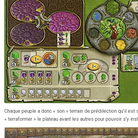
Chaque peuple a donc « son » terrain de prédilection qu’il est se
« terraformer » le plateau avant les autres pour pouvoir s’y inst