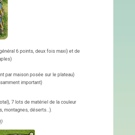
énéral 6 points, deux fois maxi) et de
uples)
int par maison posée sur le plateau)
fisamment important)
tal), 7 lots de matériel de la couleur
ts, montagnes, déserts…).
l)