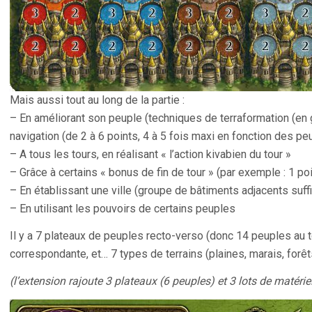
Mais aussi tout au long de la partie :
– En améliorant son peuple (techniques de terraformation (en g
navigation (de 2 à 6 points, 4 à 5 fois maxi en fonction des pe
– A tous les tours, en réalisant « l’action kivabien du tour »
– Grâce à certains « bonus de fin de tour » (par exemple : 1 po
– En établissant une ville (groupe de bâtiments adjacents suf
– En utilisant les pouvoirs de certains peuples
Il y a 7 plateaux de peuples recto-verso (donc 14 peuples au to
correspondante, et… 7 types de terrains (plaines, marais, forê
(l’extension rajoute 3 plateaux (6 peuples) et 3 lots de matérie