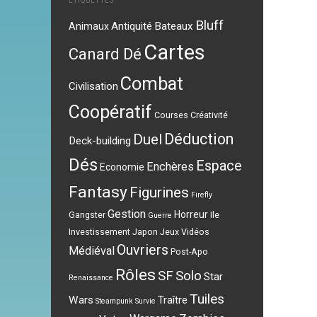
ÉTIQUETTES
Bluff
Antiquité
Bateaux
Animaux
Cartes
Canard Dé
Combat
Civilisation
Coopératif
Courses
Créativité
Déduction
Duel
Deck-building
Dés
Espace
Enchères
Economie
Fantasy
Figurines
Firefly
Gestion
Horreur
Gangster
Ile
Guerre
Investissement
Japon
Jeux Vidéos
Ouvriers
Médiéval
Post-Apo
Rôles
SF
Solo
Star
Renaissance
Tuiles
Wars
Traître
Steampunk
Survie