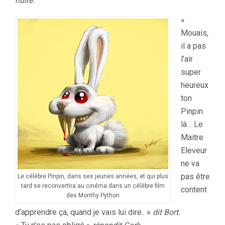
nuire.
«
Mouais,
il a pas
l’air
super
heureux
ton
Pinpin
là… Le
Maitre
Eleveur
ne va
pas être
Le célèbre Pinpin, dans ses jeunes années, et qui plus
tard se reconvertira au cinéma dans un célèbre film
content
des Monthy Python
d’apprendre ça, quand je vais lui dire.. »
dit Bort.