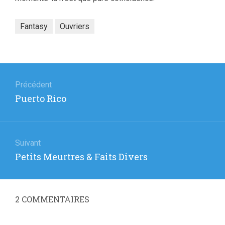
Fantasy
Ouvriers
Navigation
de
Précédent
Article
Puerto Rico
l’article
précédent
:
Suivant
Article
Petits Meurtres & Faits Divers
suivant
:
2
COMMENTAIRES