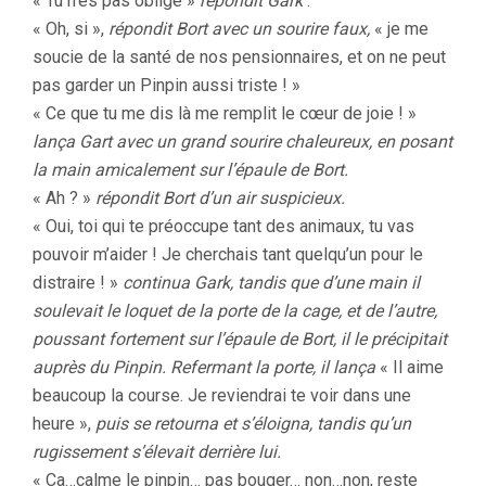
« Tu n’es pas obligé »
répondit Gark
.
« Oh, si »,
répondit Bort avec un sourire faux,
« je me
soucie de la santé de nos pensionnaires, et on ne peut
pas garder un Pinpin aussi triste ! »
« Ce que tu me dis là me remplit le cœur de joie ! »
lança Gart avec un grand sourire chaleureux, en posant
la main amicalement sur l’épaule de Bort.
« Ah ? »
répondit Bort d’un air suspicieux.
« Oui, toi qui te préoccupe tant des animaux, tu vas
pouvoir m’aider ! Je cherchais tant quelqu’un pour le
distraire ! »
continua Gark, tandis que d’une main il
soulevait le loquet de la porte de la cage, et de l’autre,
poussant fortement sur l’épaule de Bort, il le précipitait
auprès du Pinpin. Refermant la porte, il lança
« Il aime
beaucoup la course. Je reviendrai te voir dans une
heure »,
puis se retourna et s’éloigna, tandis qu’un
rugissement s’élevait derrière lui.
« Ca…calme le pinpin… pas bouger… non…non, reste