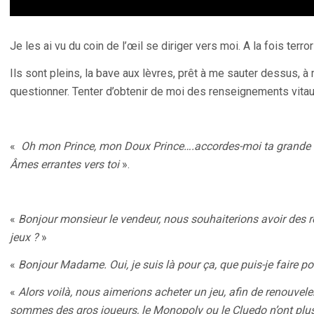
Je les ai vu du coin de l’œil se diriger vers moi. A la fois terror
Ils sont pleins, la bave aux lèvres, prêt à me sauter dessus, à 
questionner. Tenter d’obtenir de moi des renseignements vitau
«
Oh mon Prince, mon Doux Prince….accordes-moi ta grande sa
Âmes errantes vers toi
».
«
Bonjour monsieur le vendeur, nous souhaiterions avoir des r
jeux ?
»
«
Bonjour Madame. Oui, je suis là pour ça, que puis-je faire po
«
Alors voilà, nous aimerions acheter un jeu, afin de renouvele
sommes des gros joueurs, le Monopoly ou le Cluedo n’ont plus