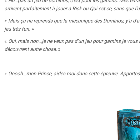
«
Ho…pas un jeu de dominos, c’est pour les gamins. Mes enfant
arrivent parfaitement à jouer à Risk ou Qui est ce, sans que l’u
«
Mais ça ne reprends que la mécanique des Dominos, y’a d’aut
jeu très fun.
»
«
Oui, mais non…je ne veux pas d’un jeu pour gamins je vous a
découvrent autre chose.
»
«
Ooooh…mon Prince, aides moi dans cette épreuve. Apportes 