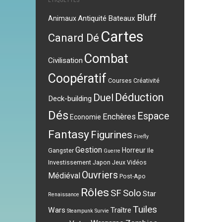
ÉTIQUETTES
Bluff
Antiquité
Bateaux
Animaux
Cartes
Canard Dé
Combat
Civilisation
Coopératif
Courses
Créativité
Déduction
Duel
Deck-building
Dés
Espace
Enchères
Economie
Fantasy
Figurines
Firefly
Gestion
Horreur
Gangster
Ile
Guerre
Investissement
Japon
Jeux Vidéos
Ouvriers
Médiéval
Post-Apo
Rôles
SF
Solo
Star
Renaissance
Tuiles
Wars
Traître
Steampunk
Survie