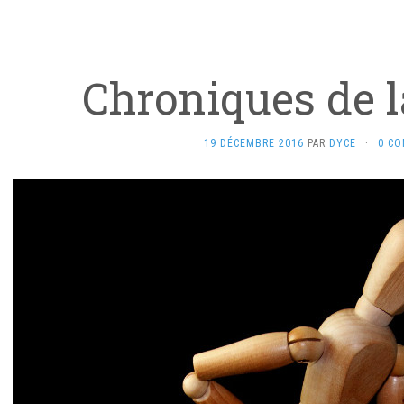
Chroniques de l
19 DÉCEMBRE 2016
PAR
DYCE
·
0 C