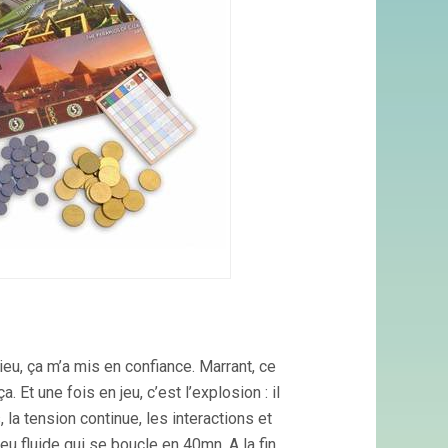
ieu, ça m’a mis en confiance. Marrant, ce
 Et une fois en jeu, c’est l’explosion : il
 la tension continue, les interactions et
eu fluide qui se boucle en 40mn. A la fin