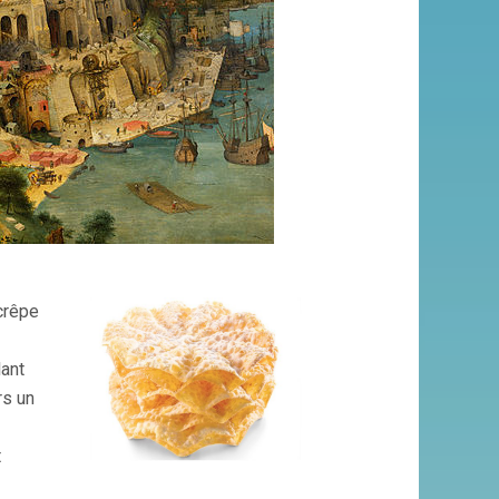
 crêpe
lant
rs un
t